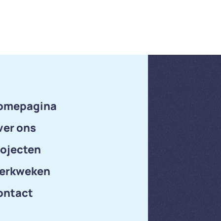
omepagina
ver ons
rojecten
erkweken
ontact