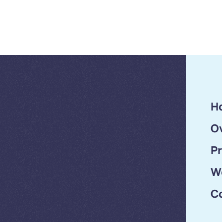
H
O
P
W
C